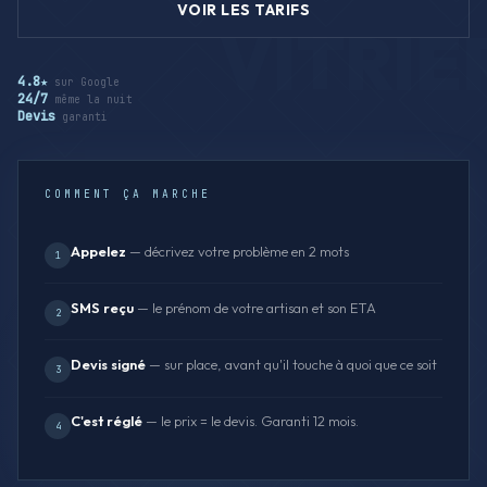
VOIR LES TARIFS
4.8★
sur Google
24/7
même la nuit
Devis
garanti
COMMENT ÇA MARCHE
Appelez
— décrivez votre problème en 2 mots
1
SMS reçu
— le prénom de votre artisan et son ETA
2
Devis signé
— sur place, avant qu'il touche à quoi que ce soit
3
C'est réglé
— le prix = le devis. Garanti 12 mois.
4