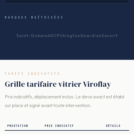
MARQUES MAÎTRISÉES
Saint-Gobain
AGC
Pilkington
Guardian
Securit
TARIFS INDICATIFS
Grille tarifaire vitrier Viroflay
Prix indicatifs, déplacement inclus. Le devis exact est établi
sur place et signé avant toute intervention.
PRESTATION
PRIX INDICATIF
DÉTAILS