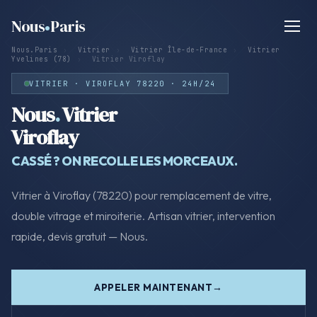
Nous
Paris
Nous.Paris
›
Vitrier
›
Vitrier Île-de-France
›
Vitrier
Yvelines (78)
›
Vitrier Viroflay
VITRIER · VIROFLAY 78220 · 24H/24
Nous
.
Vitrier
Viroflay
CASSÉ ? ON RECOLLE LES MORCEAUX.
Vitrier à Viroflay (78220) pour remplacement de vitre,
double vitrage et miroiterie. Artisan vitrier, intervention
rapide, devis gratuit — Nous.
APPELER MAINTENANT