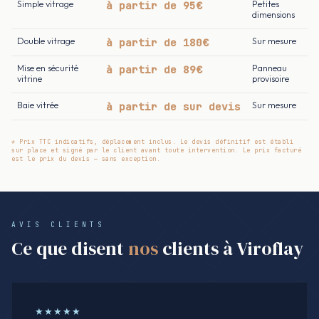
Simple vitrage
à partir de 95€
Petites
dimensions
Double vitrage
à partir de 180€
Sur mesure
Mise en sécurité
à partir de 89€
Panneau
vitrine
provisoire
Baie vitrée
à partir de sur devis
Sur mesure
* Prix TTC indicatifs, déplacement inclus. Le devis définitif est établi
sur place et signé par le client avant toute intervention. Le prix facturé
est le prix du devis — sans exception.
AVIS CLIENTS
Ce que disent
nos
clients à Viroflay
★★★★★