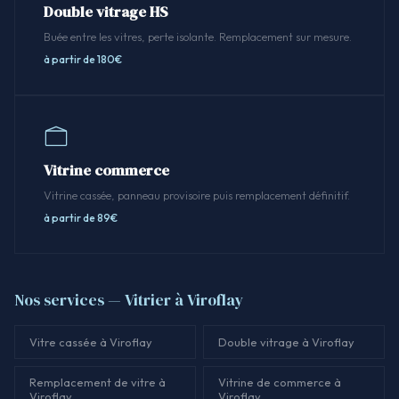
Double vitrage HS
Buée entre les vitres, perte isolante. Remplacement sur mesure.
à partir de 180€
Vitrine commerce
Vitrine cassée, panneau provisoire puis remplacement définitif.
à partir de 89€
Nos services — Vitrier à Viroflay
Vitre cassée à Viroflay
Double vitrage à Viroflay
Remplacement de vitre à
Vitrine de commerce à
Viroflay
Viroflay