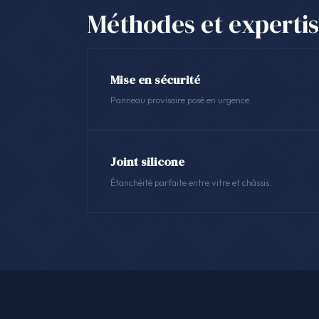
Méthodes et experti
Mise en sécurité
Panneau provisoire posé en urgence.
Joint silicone
Étanchéité parfaite entre vitre et châssis.