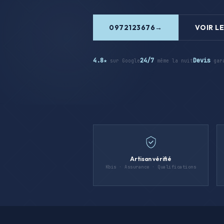
0972123676
VOIR LE
4.8★
24/7
Devis
sur Google
même la nuit
gar
Artisan vérifié
Kbis · Assurance · Qualifications