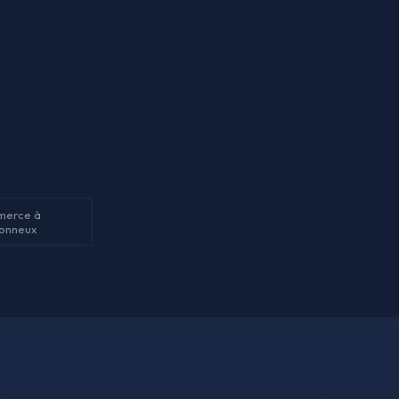
merce à
tonneux