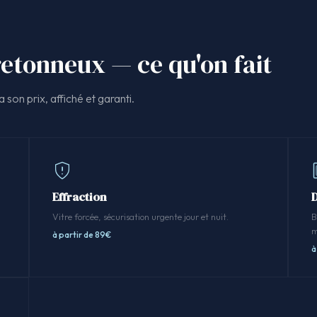
Bretonneux — ce qu'on fait
 son prix, affiché et garanti.
Effraction
Vitre forcée, sécurisation urgente jour et nuit.
B
m
à partir de 89€
à