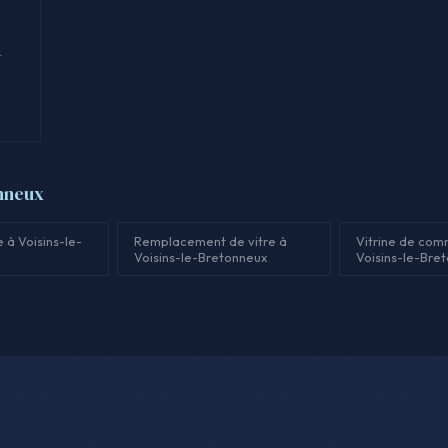
t
onneux
 à Voisins-le-
Remplacement de vitre à
Vitrine de com
Voisins-le-Bretonneux
Voisins-le-Bre