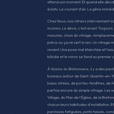
attend son moment. Et quand elle décide,
éclats. Le courant d'air. La gêne imméd
Chez Nous, nos vitriers interviennent s
inconnu. Le devis, c'est avant. Toujours
mesures, choix du vitrage, remplacement
précis ou ça ne sert à rien. Un vitrage m
revient. Une pose mal étanchée et l'eau 
bâclée et le miroir se fend au premier 
À Voisins-le-Bretonneux, il y a des pavi
bureaux autour de Saint-Quentin-en-Yv
baies vitrées, de portes-fenêtres, de 
parfois encore du simple vitrage. Les s
Village, du Plan de l'Église, de la Breto
chacun leurs habitudes d'installation. Et
parcloses fatiguées, joints tassés, con