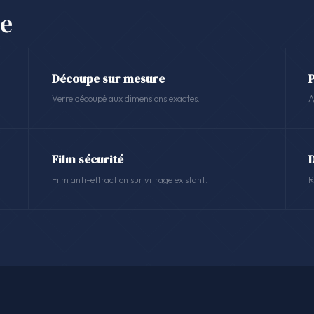
se
Découpe sur mesure
Verre découpé aux dimensions exactes.
A
Film sécurité
Film anti-effraction sur vitrage existant.
R