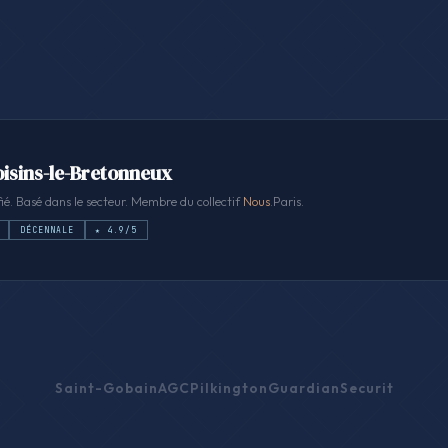
Voisins-le-Bretonneux
ié. Basé dans le secteur. Membre du collectif
Nous
.Paris.
DÉCENNALE
★ 4.9/5
Saint-Gobain
AGC
Pilkington
Guardian
Securit