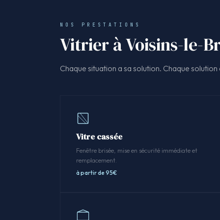
NOS PRESTATIONS
Vitrier à Voisins-le-
Chaque situation a sa solution. Chaque solution a
Vitre cassée
Fenêtre brisée, mise en sécurité immédiate et
remplacement.
à partir de 95€