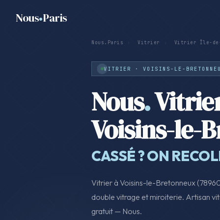
Nous
Paris
Nous.Paris
›
Vitrier
›
Vitrier Île-de
VITRIER · VOISINS-LE-BRETONNE
Nous
.
Vitrie
Voisins-le-
CASSÉ ? ON RECO
Vitrier à Voisins-le-Bretonneux (7896
double vitrage et miroiterie. Artisan vit
gratuit — Nous.