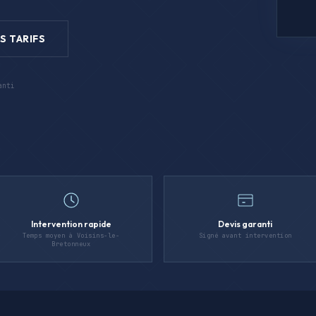
S TARIFS
anti
Intervention rapide
Devis garanti
Temps moyen à Voisins-le-
Signé avant intervention
Bretonneux