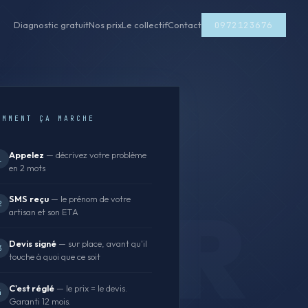
0972123676
Diagnostic gratuit
Nos prix
Le collectif
Contact
OMMENT ÇA MARCHE
Appelez
— décrivez votre problème
1
en 2 mots
SMS reçu
— le prénom de votre
2
artisan et son ETA
Devis signé
— sur place, avant qu'il
3
touche à quoi que ce soit
C'est réglé
— le prix = le devis.
4
Garanti 12 mois.