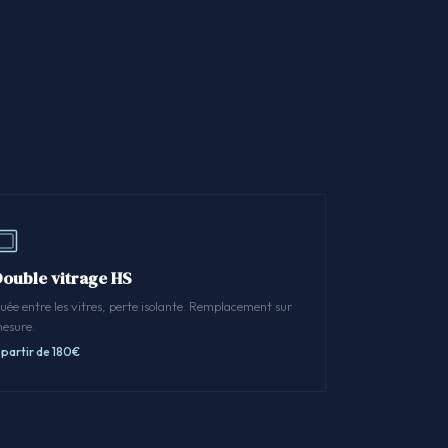
Double vitrage HS
uée entre les vitres, perte isolante. Remplacement sur
esure.
 partir de 180€