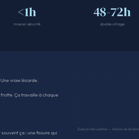
<1h
48-72h
mise en sécurité
double vitrage
. Une vraie lézarde.
frotte. Ça travaille à chaque
Zone d'intervention — Voisins-le-Breto
 souvent ça : une fissure qui