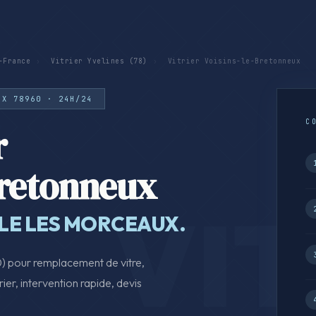
-France
›
Vitrier Yvelines (78)
›
Vitrier Voisins-le-Bretonneux
UX 78960 · 24H/24
C
r
Bretonneux
LLE LES MORCEAUX.
0) pour remplacement de vitre,
rier, intervention rapide, devis